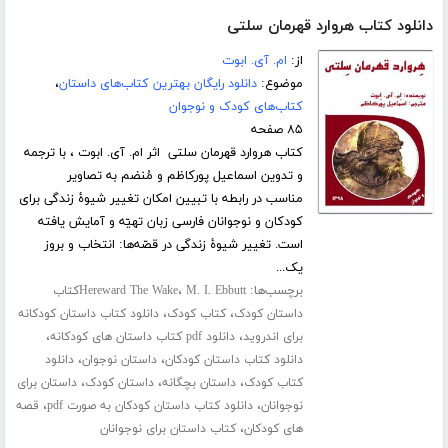
دانلود کتاب هروارد قهرمان سلتی
از:
ام. آی. ابوت
موضوع:
دانلود رایگان بهترین کتاب‌های داستان
،
کتاب‌های کودک و نوجوان
۸۵ صفحه
کتاب هروارد قهرمان سلتی اثر ام. آی. ابوت ، با ترجمه
و تدوین اسماعیل پورکاظم و مُنضم به تصاویر
مناسب در رابطه با تبیین امکان تغییر شیوۀ زندگی برای
کودکان و نوجوانان فارسی زبان تهیّه و آمایش یافته
است. تغییر شیوۀ زندگی در قصّه‌ها: انتخاب و بروز
یک...
برچسب‌ها:
،
Hereward The Wake
M. I. Ebbuttکتاب
،
،
داستان کودک
کتاب کودک
دانلود کتاب داستان کودکانه
،
،
برای اندروید
دانلود pdf کتاب داستان های کودکانه
،
،
دانلود کتاب داستان کودکان
داستان نوجوان
دانلود
،
،
،
کتاب کودک
داستان بچگانه
داستان کودک
داستان برای
،
،
نوجوانان
دانلود کتاب داستان کودکان به صورت pdf
قصه
،
های کودکان
کتاب داستان برای نوجوانان