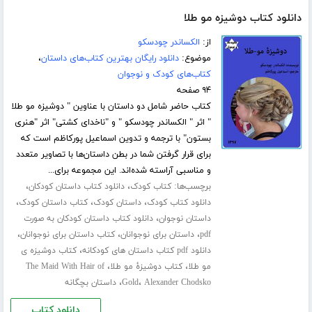
دانلود کتاب دوشیزه مو طلا
از:
الکساندر چودسکو
موضوع:
دانلود رایگان بهترین کتاب‌های داستان
،
کتاب‌های کودک و نوجوان
۹۴ صفحه
کتاب حاضر شامل دو داستان با عناوین " دوشیزه مو طلا
" اثر " الکساندر چودسکو " و "ناخدای کشتی" اثر "هنری
بستون" با ترجمه و تدوین اسماعیل پورکاظم است که
برای قرار گرفتن شما در بطن داستان‌ها با تصاویر متعدد
و مناسبی آراسته شده‌اند. این مجموعه برای...
برچسب‌ها:
،
،
کتاب کودک
دانلود کتاب داستان کودکان
،
،
،
دانلود کتاب کودک
داستان کودک
کتاب داستان کودک
،
داستان نوجوان
دانلود کتاب داستان کودکان به صورت
،
،
،
pdf
داستان برای نوجوانان
کتاب داستان برای نوجوانان
،
دانلود pdf کتاب داستان های کودکانه
کتاب دوشیزه ی
،
،
مو طلا
کتاب دوشیزۀ مو طلا
The Maid With Hair of
،
،
Alexander Chodsko
Gold
داستان بچگانه
دانلود کتاب