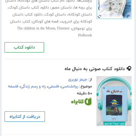
برچسب‌ها:
،
دانلود pdf کتاب داستان های کودکانه
داستان
،
،
،
برای بچه ها
داستان مصور
دانلود کتاب داستان کودک
،
،
داستان کودکانه
داستان کودک
دانلود کتاب داستان
،
،
کودکانه برای اندروید
قصه های کودکان
کتاب داستان
،
،
برای نوجوانان
Florence
The children in the Moon
Holbrook
دانلود کتاب
🎧 دانلود کتاب صوتی به دنبال ماه
از:
جیمز نوربری
موضوع:
روانشناسی
،
فلسفی
،
راه و رسم زندگی
،
فلسفه
۵۰ دقیقه
دریافت از کتابراه