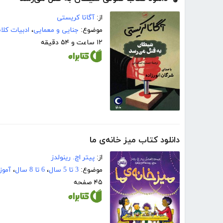
از:
آگاتا کریستی
موضوع:
جنایی و معمایی
،
ادبیات کل
۱۲ ساعت و ۵۴ دقیقه
دانلود کتاب میز خانه‌ی ما
از:
پیتر اچ. رینولدز
موضوع:
3 تا 5 سال
،
6 تا 8 سال
،
آموز
۴۵ صفحه