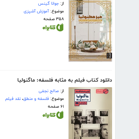
از:
جوانا گینس
موضوع:
آموزش آشپزی
۳۵۸ صفحه
دانلود کتاب فیلم به مثابه فلسفه: ماگنولیا
از:
صالح نجفی
موضوع:
فلسفه و منطق
،
نقد فیلم
۶۱ صفحه