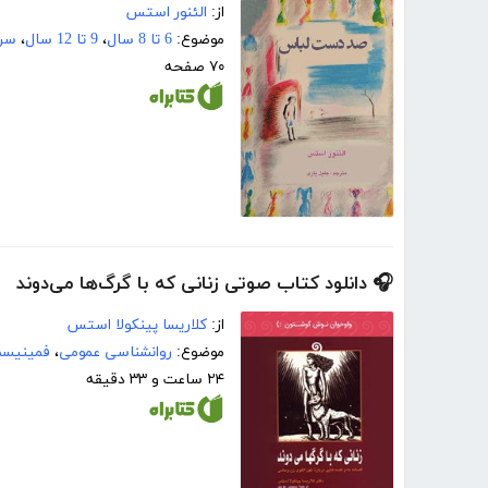
از:
الئنور استس
موضوع:
6 تا 8 سال
،
9 تا 12 سال
،
سرگ
۷۰ صفحه
🎧 دانلود کتاب صوتی زنانی که با گرگ‌ها می‌دوند
از:
کلاریسا پینکولا استس
موضوع:
روانشناسی عمومی
،
فمینیسم
۲۴ ساعت و ۳۳ دقیقه