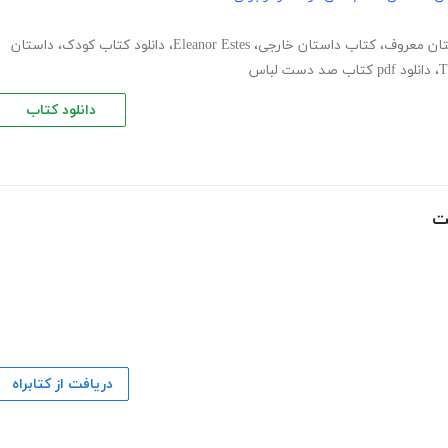
داستان
،
دانلود کتاب کودک
،
Eleanor Estes
،
کتاب داستان خارجی
،
داستان م
دانلود pdf کتاب صد دست لباس
،
T
دانلود کتاب

دریافت از کتابراه