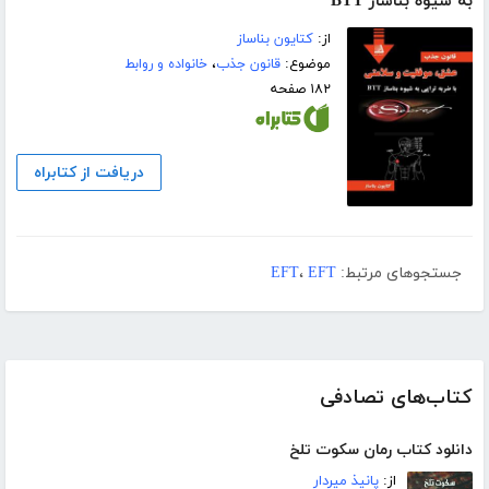
به شیوه بناساز BTT
از:
کتایون بناساز
موضوع:
قانون جذب
،
خانواده و روابط
۱۸۲ صفحه
دریافت از کتابراه
جستجوهای مرتبط:
EFT
،
EFT
کتاب‌های تصادفی
دانلود کتاب رمان سکوت تلخ
از:
پانیذ میردار