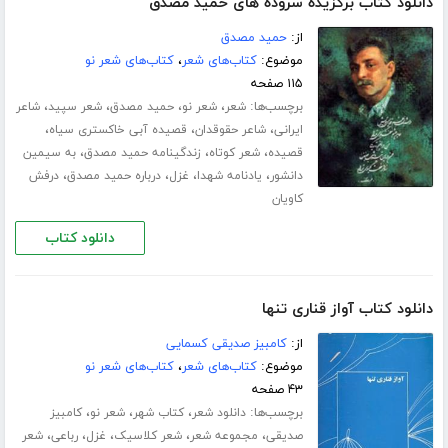
دانلود کتاب برگزیده سروده های حمید مصدق
از:
حمید مصدق
موضوع:
کتاب‌های شعر
،
کتاب‌های شعر نو
۱۱۵ صفحه
برچسب‌ها:
،
،
،
،
شعر
شعر نو
حمید مصدق
شعر سپید
شاعر
،
،
،
ایرانی
شاعر حقوقدان
قصیده آبی خاکستری سیاه
،
،
،
قصیده
شعر کوتاه
زندگینامه حمید مصدق
به سیمین
،
،
،
،
دانشور
یادنامه شهدا
غزل
درباره حمید مصدق
درفش
کاویان
دانلود کتاب
دانلود کتاب آواز قناری تنها
از:
کامبیز صدیقی کسمایی
موضوع:
کتاب‌های شعر
،
کتاب‌های شعر نو
۴۳ صفحه
برچسب‌ها:
،
،
،
دانلود شعر
کتاب شهر
شعر نو
کامبیز
،
،
،
،
،
صدیقی
مجموعه شعر
شعر کلاسیک
غزل
رباعی
شعر