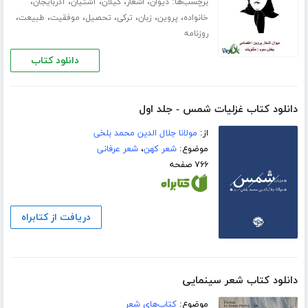
برچسب‌ها:
،
،
،
،
،
دیوان
اشعار
گیلان
آشتیان
آذربایجان
،
،
،
،
،
،
،
خانواده
پروین
زبان
ترکی
تحصیل
موفقیت
طبیعت
روزنامه
دانلود کتاب
دانلود کتاب غزلیات شمس - جلد اول
از:
مولانا جلال الدین محمد بلخی
موضوع:
شعر کهن
،
شعر عرفانی
۷۶۶ صفحه
دریافت از کتابراه
دانلود کتاب شعر سینمایی
موضوع:
کتاب‌های شعر