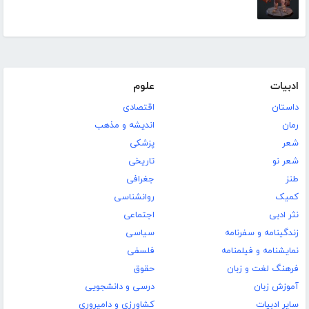
ادبیات
علوم
داستان
اقتصادی
رمان
اندیشه و مذهب
شعر
پزشکی
شعر نو
تاریخی
طنز
جغرافی
کمیک
روانشناسی
نثر ادبی
اجتماعی
زندگینامه و سفرنامه
سیاسی
نمایشنامه و فیلمنامه
فلسفی
فرهنگ لغت و زبان
حقوق
آموزش زبان
درسی و دانشجویی
سایر ادبیات
کشاورزی و دامپروری