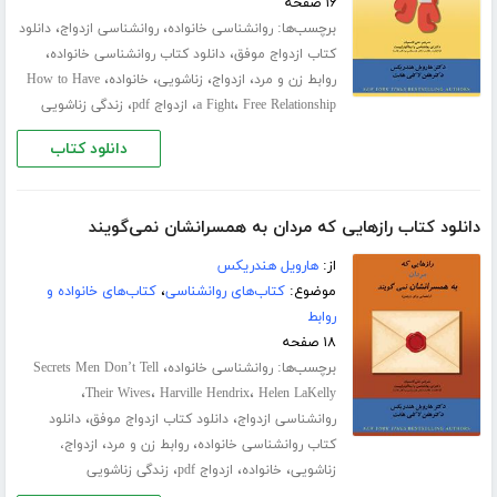
۱۶ صفحه
برچسب‌ها:
،
،
روانشناسی خانواده
روانشناسی ازدواج
دانلود
،
،
کتاب ازدواج موفق
دانلود کتاب روانشناسی خانواده
،
،
،
،
روابط زن و مرد
ازدواج
زناشویی
خانواده
How to Have
،
،
،
Free Relationship
a Fight
ازدواج pdf
زندگی زناشویی
دانلود کتاب
دانلود کتاب رازهایی که مردان به همسرانشان نمی‌گویند
از:
هارویل هندریکس
موضوع:
کتاب‌های روانشناسی
،
کتاب‌های خانواده و
روابط
۱۸ صفحه
برچسب‌ها:
،
روانشناسی خانواده
Secrets Men Don’t Tell
،
،
،
Their Wives
Harville Hendrix
Helen LaKelly
،
،
روانشناسی ازدواج
دانلود کتاب ازدواج موفق
دانلود
،
،
کتاب روانشناسی خانواده
روابط زن و مرد
ازدواج،
،
،
،
زناشویی
خانواده
ازدواج pdf
زندگی زناشویی