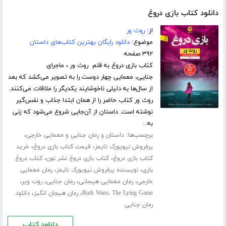
دانلود کتاب بازی دروغ
از:
روث ور
موضوع:
دانلود رایگان بهترین کتاب‌های داستان
۳۹۲ صفحه
کتاب بازی دروغ به قلم روث ور ، ماجرای
جنایی، معمایی چهار دوست را به تصویر می‌کشد که بعد
از سال‌ها به دلیلی ناخوشایند یکدیگر را ملاقات می‌کنند.
روث ور کتاب حاضر را از همان ابتدا جذاب و نفس‌گیر
نوشته است. داستان از آن‌جایی شروع می‌شود که زنی
به...
برچسب‌ها:
،
داستان و رمان جنایی و معمایی خارجی
،
،
پرفروش نیویورک تایمز
قیمت کتاب بازی دروغ
خرید
،
،
کتاب بازی دروغ
کتاب بازی دروغ نشر نون
کتاب دروغ
،
،
بازی
نویسنده پرفروش نیویورک تایمز
رمان معمایی
،
،
،
،
خارجی
رمان معمایی هیجانی
رمان جنایی
روت ویر
،
،
،
The Lying Game
Ruth Ware
رمان هیجان انگیز
دانلود
رمان جنایی
دانلود کتاب