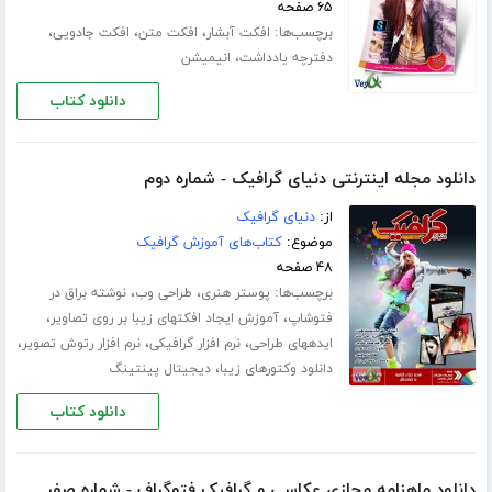
۶۵ صفحه
برچسب‌ها:
،
،
،
افکت آبشار
افکت متن
افکت جادویی
،
دفترچه یادداشت
انیمیشن
دانلود کتاب
دانلود مجله اینترنتی دنیای گرافیک - شماره دوم
از:
دنیای گرافیک
موضوع:
کتاب‌های آموزش گرافیک
۴۸ صفحه
برچسب‌ها:
،
،
پوستر هنری
طراحی وب
نوشته براق در
،
،
فتوشاپ
آموزش ایجاد افکتهای زیبا بر روی تصاویر
،
،
،
ایده​های طراحی
نرم افزار گرافیکی
نرم افزار رتوش تصویر
،
دانلود وکتورهای زیبا
دیجیتال پینتینگ
دانلود کتاب
دانلود ماهنامه مجازی عکاسی و گرافیک فتوگراف - شماره صفر