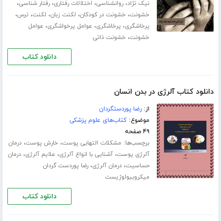
،
،
،
،
نیک نژاد
روانشناسی
اختلالات رفتاری
رفتار شناسی
،
،
،
،
،
خشونت
خشونت در کودکان
لکنت زبان
لکنت
ترس
،
،
،
پرخاشگری
پرخاشگری
عوامل پرخواشگری
عوامل
،
خشونت
خشونت ذاتی
دانلود کتاب
دانلود کتاب آلرژی در بدن انسان
از:
رضا پوردستگردان
موضوع:
کتاب‌های علوم پزشکی
۴۹ صفحه
برچسب‌ها:
،
،
مشکلات التهابی پوست
خارش پوست
درمان
،
،
،
آلرژی پوست
آشنایی با انواع آلرژی
علایم آلرژی
درمان
،
،
حساسیت
درمان آلرژی
رضا پوردست گردان
میکروبیولوژیست
دانلود کتاب