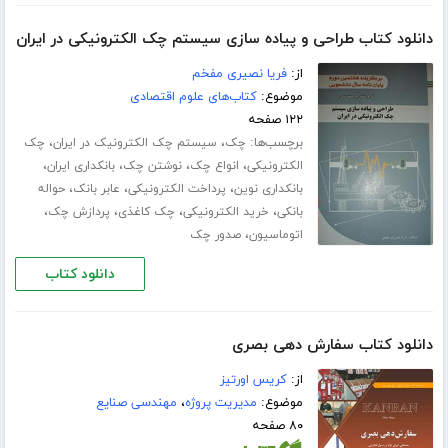
دانلود کتاب طراحی و پیاده سازی سیستم چک الکترونیکی در ایران
از:
فریا نصیری مفخم
موضوع:
کتاب‌های علوم اقتصادی
۱۲۲ صفحه
برچسب‌ها:
،
،
چک
سیستم چک الکترونیک در ایران
چک
،
،
،
،
الکترونیکی
انواع چک
نوشتن چک
بانکداری ایران
،
،
،
بانکداری نوین
پرداخت الکترونیکی
عابر بانک
حواله
،
،
،
،
بانکی
خرید الکترونیکی
چک کاغذی
پردازش چک
،
اتوماسیون
صدور چک
دانلود کتاب
دانلود کتاب سفارش دهی بصری
از:
کریس اورتیز
موضوع:
مدیریت پروژه
،
مهندسی صنایع
۸۰ صفحه