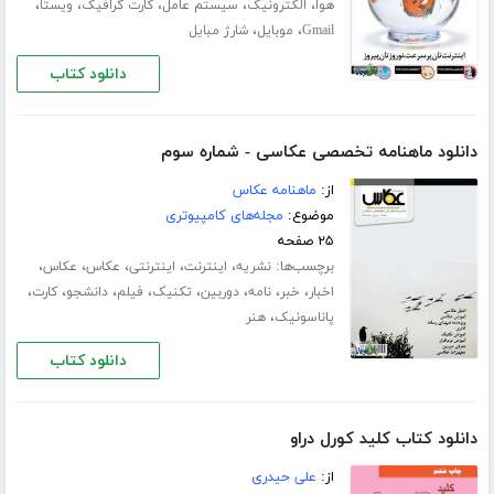
،
،
،
،
،
هوا
الکترونیک
سیستم عامل
کارت گرافیک
ویستا
،
،
Gmail
موبایل
شارژ مبایل
دانلود کتاب
دانلود ماهنامه تخصصی عکاسی - شماره سوم
از:
ماهنامه عکاس
موضوع:
مجله‌های کامپیوتری
۲۵ صفحه
برچسب‌ها:
،
،
،
،
،
نشریه
اینترنت
اینترنتی
عکاس
عکاس
،
،
،
،
،
،
،
،
اخبار
خبر
نامه
دوربین
تکنیک
فیلم
دانشجو
کارت
،
پاناسونیک
هنر
دانلود کتاب
دانلود کتاب کلید کورل دراو
از:
علی حیدری