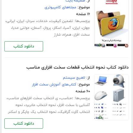
از:
ضمیمه بایت
موضوع:
مجله‌های کامپیوتری
۱۶ صفحه
برچسب‌ها:
،
،
،
،
،
تضمین کیفیت
خدمات
سردار
ایران
ایرانی
،
،
،
،
،
،
،
جهان
ایران
آسیا
اسکار
پرواز
آسمان
مولتی مدیا
،
،
سخت افزار
همراه
شارژ
دانلود کتاب
دانلود کتاب نحوه انتخاب قطعات سخت افزاری مناسب
از:
لاهیج سیستم
موضوع:
کتاب‌های آموزش سخت افزار
۶۰ صفحه
برچسب‌ها:
،
،
cمناسب
ی انتخاب سخت افزارهای مناسب
،
،
آشنایی با سخت افزار
نحوه انتخاب مادربرد
نحوه
،
انتخاب کارت گرافیک
نحوه انتخاب یک چاپگر و اسکنر
دانلود کتاب