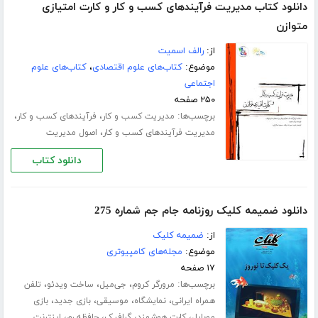
دانلود کتاب مدیریت فرآیندهای کسب و کار و کارت امتیازی
متوازن
از:
رالف اسمیت
موضوع:
کتاب‌های علوم اقتصادی
،
کتاب‌های علوم
اجتماعی
۲۵۰ صفحه
برچسب‌ها:
،
،
مدیریت کسب و کار
فرآیندهای کسب و کار
،
مدیریت فرآیندهای کسب و کار
اصول مدیریت
دانلود کتاب
دانلود ضمیمه کلیک روزنامه جام جم شماره 275
از:
ضمیمه کلیک
موضوع:
مجله‌های کامپیوتری
۱۷ صفحه
برچسب‌ها:
،
،
،
مرورگر کروم
جی‌میل
ساخت ویدئو
تلفن
،
،
،
،
همراه ایرانی
نمایشگاه
موسیقی
بازی جدید
بازی
،
،
،
،
موبایل
کارت هوشمند
گرافیک
حافظه رم
اینترنت