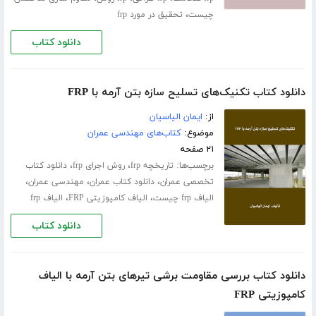
،
چیست
تحقیق در مورد frp
دانلود کتاب
دانلود کتاب تکنیک‌های تسلیح سازه بتن آرمه با FRP
از:
ایمان الیاسیان
موضوع:
کتاب‌های مهندسی عمران
۲۱ صفحه
برچسب‌ها:
،
،
تاریخچه frp
روش اجرای frp
دانلود کتاب
،
،
،
تخصصی عمران
دانلود کتاب عمران
مهندسی عمران
،
،
الیاف frp چیست
الیاف کامپوزیتی FRP
الیاف frp
دانلود کتاب
دانلود کتاب بررسی مقاومت برشی تیرهای بتن آرمه با الیاف
کامپوزیتی FRP