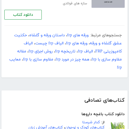
سازه های فولادی
دانلود کتاب
جستجوهای مرتبط:
ورقه های frp
،
داستان ورقه و گلشاه
،
حکتیت
عشق گلشاه و ورقه
،
ورقه های frp
،
الیاف frp چیست
،
الیاف
کامپوزیتی FRP
،
الیاف frp
،
تاریخچه frp
،
روش اجرای frp
،
مقاله
مقاوم سازی با frp
،
همه چیز در مورد frp
،
مقاوم سازی با frp
،
معایب
frp
کتاب‌های تصادفی
دانلود کتاب باغچه داروها
از:
کدار شرستا
کتاب‌های کودک و نوجوان
،
کتاب‌های آموزش زبان