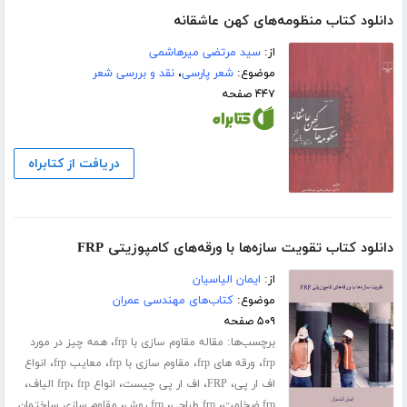
دانلود کتاب منظومه‌های کهن عاشقانه
از:
سید مرتضی میرهاشمی
موضوع:
شعر پارسی
،
نقد و بررسی شعر
۴۴۷ صفحه
دریافت از کتابراه
دانلود کتاب تقویت سازه‌ھا با ورقه‌ھای کامپوزیتی FRP
از:
ایمان الیاسیان
موضوع:
کتاب‌های مهندسی عمران
۵۰۹ صفحه
برچسب‌ها:
،
مقاله مقاوم سازی با frp
همه چیز در مورد
،
،
،
،
frp
ورقه های frp
مقاوم سازی با frp
معایب frp
انواع
،
،
،
،
،
اف ار پی
FRP
اف ار پی چیست
انواع frp
frp الیاف
،
،
،
frp ضخامت
frp طراحی
frp روش
مقاوم سازی ساختمان