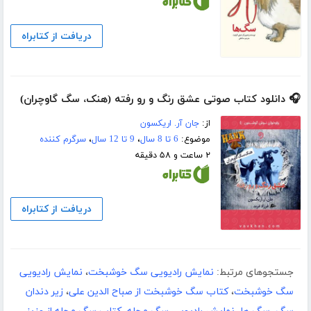
دریافت از کتابراه
🎧 دانلود کتاب صوتی عشق رنگ و رو رفته (هنک، سگ گاوچران)
از:
جان آر. اریکسون
موضوع:
6 تا 8 سال
،
9 تا 12 سال
،
سرگرم کننده
۲ ساعت و ۵۸ دقیقه
دریافت از کتابراه
جستجوهای مرتبط:
نمایش رادیویی سگ خوشبخت
،
نمایش رادیویی
سگ خوشبخت
،
کتاب سگ خوشبخت از صباح الدین علی
،
زیر دندان