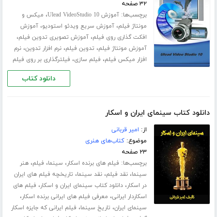
۳۲ صفحه
برچسب‌ها:
،
آموزش Ulead VideoStudio 10
میکس و
،
،
مونتاژ فیلم
آموزش سریع ویدئو استودیو
آموزش
،
،
افکت گذاری روی فیلم
آموزش تصویری تدوین فیلم
،
،
،
آموزش مونتاژ فیلم
تدوین فیلم
نرم افزار تدوین
نرم
،
،
افزار میکس فیلم
فیلم سازی
فیلترگذاری بر روی فیلم
دانلود کتاب
دانلود کتاب سینمای ایران و اسکار
از:
امیر قربانی
موضوع:
کتاب‌های هنری
۲۳ صفحه
برچسب‌ها:
،
،
،
فیلم های برنده اسکار
سینما
فیلم
هنر
،
،
،
سینما
نقد فیلم
نقد سینما
تاریخچه فیلم های ایران
،
،
در اسکار
دانلود کتاب سینمای ایران و اسکار
فیلم های
،
،
اسکاردار ایرانی
معرفی فیلم های ایرانی برنده اسکار
،
،
سینمای ایران
تاریخ سینما
فیلم ایرانی که جایزه اسکار