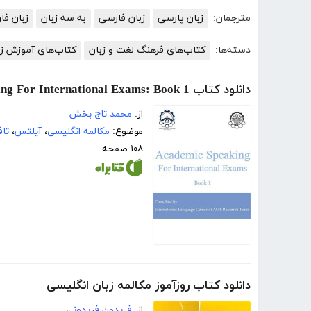
مترجمان:
زبان پارسی
زبان فارسی
به سه زبان
زبان فا
دسته‌ها:
کتاب‌های فرهنگ لغت و زبان
کتاب‌های آموزش زب
دانلود کتاب Academic Speaking For International Exams: Book 1
از:
محمد تاج بخش
موضوع:
مکالمه انگلیسی
،
آیلتس
،
تاف
۱۰۸ صفحه
دانلود کتاب روزآموز مکالمه‌ زبان انگلیسی
از:
فریدون فریدونی