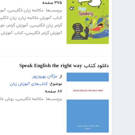
۳۷۵ صفحه
برچسب‌ها:
مکالمه زبان انگلیسی
،
آمو
کتاب آمورش مکالمه زبان
،
زبان انگل
گرامر زبان انگلیسی
،
آموزش گرامر
،
خود
آموزش گرامر انگلیسی
،
کتاب آموزش گ
دانلود کتاب Speak English the right way
از:
مژگان بهروزپور
موضوع:
کتاب‌های آموزش زبان
۸۷ صفحه
برچسب‌ها:
مکالمه انگلیسی
،
روش خاص