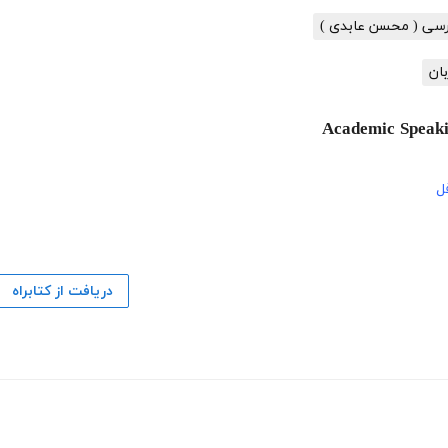
رسی ( محسن عابدی )
ان
ل
دریافت از کتابراه