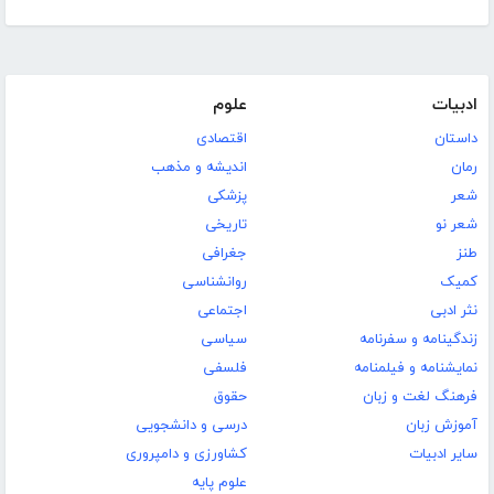
ادبیات
علوم
داستان
اقتصادی
رمان
اندیشه و مذهب
شعر
پزشکی
شعر نو
تاریخی
طنز
جغرافی
کمیک
روانشناسی
نثر ادبی
اجتماعی
زندگینامه و سفرنامه
سیاسی
نمایشنامه و فیلمنامه
فلسفی
فرهنگ لغت و زبان
حقوق
آموزش زبان
درسی و دانشجویی
سایر ادبیات
کشاورزی و دامپروری
علوم پایه