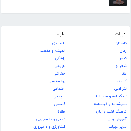
ادبیات
علوم
داستان
اقتصادی
رمان
اندیشه و مذهب
شعر
پزشکی
شعر نو
تاریخی
طنز
جغرافی
کمیک
روانشناسی
نثر ادبی
اجتماعی
زندگینامه و سفرنامه
سیاسی
نمایشنامه و فیلمنامه
فلسفی
فرهنگ لغت و زبان
حقوق
آموزش زبان
درسی و دانشجویی
سایر ادبیات
کشاورزی و دامپروری