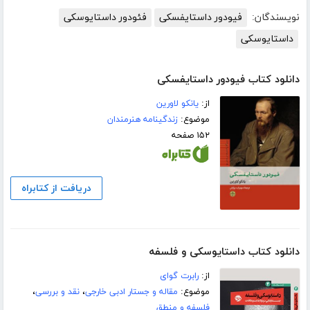
نویسندگان:
فیودور داستایفسکی
فئودور داستایوسکی
داستایوسکی
دانلود کتاب فیودور داستایفسکی
از:
یانکو لاورین
موضوع:
زندگینامه هنرمندان
۱۵۲ صفحه
دریافت از کتابراه
دانلود کتاب داستایوسکی و فلسفه
از:
رابرت گوای
موضوع:
مقاله و جستار ادبی خارجی
،
نقد و بررسی
،
فلسفه و منطق