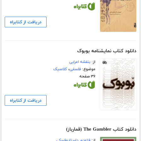
دریافت از کتابراه
دانلود کتاب نمایشنامه بوبوک
از:
بنفشه اعرابی
موضوع:
فلسفی
،
کلاسیک
۳۶ صفحه
دریافت از کتابراه
دانلود کتاب The Gambler (قمارباز)
از:
فئودور داستایوفسکی