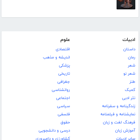
ادبیات
علوم
داستان
اقتصادی
رمان
اندیشه و مذهب
شعر
پزشکی
شعر نو
تاریخی
طنز
جغرافی
کمیک
روانشناسی
نثر ادبی
اجتماعی
زندگینامه و سفرنامه
سیاسی
نمایشنامه و فیلمنامه
فلسفی
فرهنگ لغت و زبان
حقوق
آموزش زبان
درسی و دانشجویی
سایر ادبیات
کشاورزی و دامپروری