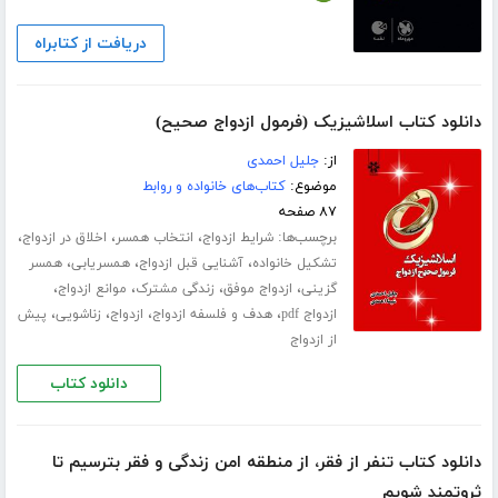
دریافت از کتابراه
دانلود کتاب اسلاشیزیک (فرمول ازدواج صحیح)
از:
جلیل احمدی
موضوع:
کتاب‌های خانواده و روابط
۸۷ صفحه
برچسب‌ها:
،
،
،
شرایط ازدواج
انتخاب همسر
اخلاق در ازدواج
،
،
،
تشکیل خانواده
آشنایی قبل ازدواج
همسریابی
همسر
،
،
،
،
گزینی
ازدواج موفق
زندگی مشترک
موانع ازدواج
،
،
،
،
ازدواج pdf
هدف و فلسفه ازدواج
ازدواج
زناشویی
پیش
از ازدواج
دانلود کتاب
دانلود کتاب تنفر از فقر، از منطقه امن زندگی و فقر بترسیم تا
ثروتمند شویم