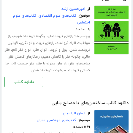
از:
امیرحسین ارشد
موضوع:
کتاب‌های علوم اقتصادی
،
کتاب‌های علوم
اجتماعی
۱۸ صفحه
برچسب‌ها:
،
،
رازهای ثروتمندان
چگونه ثروتمند شویم
راز
،
،
موفقیت افراد ثروتمند
رازهای ثروت و توانگری
قوانین
،
،
،
ثروتمند شدن، پول و ثروت
انواع فقر
انواع فقر pdf
فقر
،
،
،
مالی
چگونه فقر را کاهش دهیم
راهکارهای کاهش فقر
،
،
،
پیامدهای فقر
راه های مبارزه با فقر
فقر چیست pdf
چه
،
کسانی ثروتمند میشوند
ثروتمند شدن
دانلود کتاب
دانلود کتاب ساختمان‌های با مصالح بنایی
از:
ایمان الیاسیان
موضوع:
کتاب‌های مهندسی عمران
۵۹۹ صفحه