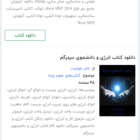
،
،
،
طراحی و مدلسازی
مدل سازی
Piping
دانلود آموزش
،
،
جامع نرم افزار Revit MEP 2014
اتوکد
آنالیز تاسیستات
،
،
،
ساختمانی
تجهیزات لوله کشی
لوله کشی
آموزش
Revit MEP
دانلود کتاب
دانلود کتاب انرژی و دانشجوی سردرگم
از:
جان جوئیت
موضوع:
کتاب‌های علوم پایه
۴۵ صفحه
برچسب‌ها:
،
،
،
انرژی
انرژی چیست و انواع آن
انواع انرژی
،
،
،
انواع انرژی پتانسیل
نمودار انواع انرژی
تعریف انرژی
،
،
انواع انرژی های روی زمین
انرژی چیست pdf
ماهیت
،
،
،
انرژی چیست
واحد انرژی
تبدیل واحد انرژی
فرمول
،
،
انرژی
فرمول کار و انرژی
دانلود رایگان کتاب انرژی و
،
دانشجوی سردرگم
دانلود pdf کتاب انرژی و دانشجوی
سردرگم