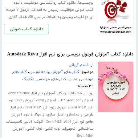
برچسب‌ها:
،
دانلود کتاب روانشناسی موفقیت
دانلود
،
،
کتاب صوتی موفقیت
رسیدن به اهداف
فرمول ۷ مرحله
،
،
ای موفقیت
رسیدن به اهداف در سال 96
هدف گذاری
دانلود کتاب صوتی
دانلود کتاب آموزش فرمول نویسی برای نرم افزار Autodesk Revit
از:
قاسم آریانی
موضوع:
کتاب‌های آموزش برنامه نویسی
،
کتاب‌های
مهندسی عمران
،
کتاب‌های مهندسی مکانیک
۳۹ صفحه
برچسب‌ها:
،
دانلود رایگان آموزش نرم افزار revit structure
،
،
،
آموزش revit pdf
کتاب آموزش revit
آموزش revit
نرم
،
،
افزار Revit MEP
آموزش نرم افزار Revit MEP
نرم افزار
،
،
،
طراحی و مدلسازی
مدل سازی
Piping
دانلود آموزش
،
،
جامع نرم افزار Revit MEP 2014
اتوکد
آنالیز تاسیستات
،
،
،
ساختمانی
تجهیزات لوله کشی
لوله کشی
آموزش
Revit MEP