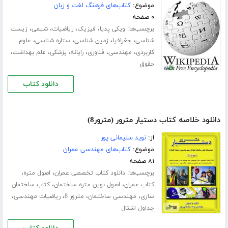
موضوع:
کتاب‌های فرهنگ لغت و زبان
۰ صفحه
برچسب‌ها:
،
،
،
،
ویکی پدیا
فیزیک
ریاضیات
شیمی
زیست
،
،
،
،
شناسی
جغرافیا
زمین شناسی
ستاره شناسی
علوم
،
،
،
،
،
،
کاربردی
مهندسی
فناوری
رایانه
پزشکی
علم بهداشت
حقوق
دانلود کتاب
دانلود خلاصه کتاب دستیار مترور (مترور8)
از:
نوید سلیمانی پور
موضوع:
کتاب‌های مهندسی عمران
۸۱ صفحه
برچسب‌ها:
،
،
دانلود کتاب تخصصی عمران
اصول متره
،
،
کتاب عمران
اصول نوین متره ساختمان
کتاب ساختمان
،
،
،
،
سازی
مهندسی ساختمان
مترور 8
ریاضیات مهندسی
جداول اشتال