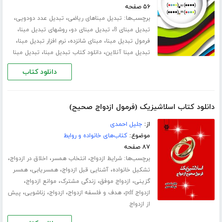
۵۶ صفحه
برچسب‌ها:
،
،
تبدیل مبناهای ریاضی
تبدیل عدد دودویی
،
،
،
تبدیل مبنای 8
تبدیل مبنای دو
روشهای تبدیل مبنا
،
،
،
فرمول تبدیل مبنا
مبنای شانزده
نرم افزار تبدیل مبنا
،
،
تبدیل مبنا آنلاین
دانلود کتاب تبدیل مبنا
تبدیل مبنا
دانلود کتاب
دانلود کتاب اسلاشیزیک (فرمول ازدواج صحیح)
از:
جلیل احمدی
موضوع:
کتاب‌های خانواده و روابط
۸۷ صفحه
برچسب‌ها:
،
،
،
شرایط ازدواج
انتخاب همسر
اخلاق در ازدواج
،
،
،
تشکیل خانواده
آشنایی قبل ازدواج
همسریابی
همسر
،
،
،
،
گزینی
ازدواج موفق
زندگی مشترک
موانع ازدواج
،
،
،
،
ازدواج pdf
هدف و فلسفه ازدواج
ازدواج
زناشویی
پیش
از ازدواج