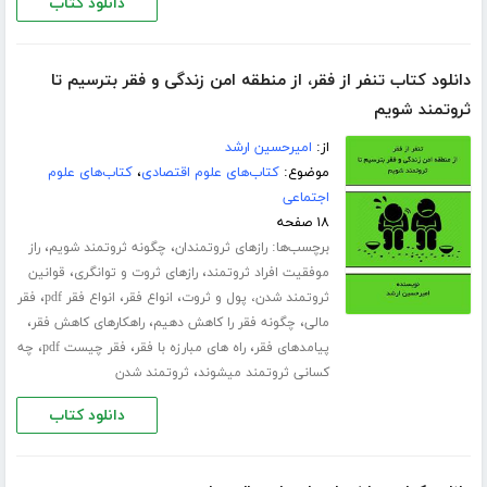
دانلود کتاب
دانلود کتاب تنفر از فقر، از منطقه امن زندگی و فقر بترسیم تا
ثروتمند شویم
از:
امیرحسین ارشد
موضوع:
کتاب‌های علوم اقتصادی
،
کتاب‌های علوم
اجتماعی
۱۸ صفحه
برچسب‌ها:
،
،
رازهای ثروتمندان
چگونه ثروتمند شویم
راز
،
،
موفقیت افراد ثروتمند
رازهای ثروت و توانگری
قوانین
،
،
،
ثروتمند شدن، پول و ثروت
انواع فقر
انواع فقر pdf
فقر
،
،
،
مالی
چگونه فقر را کاهش دهیم
راهکارهای کاهش فقر
،
،
،
پیامدهای فقر
راه های مبارزه با فقر
فقر چیست pdf
چه
،
کسانی ثروتمند میشوند
ثروتمند شدن
دانلود کتاب