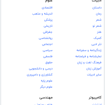
ادبیات
علوم
داستان
اقتصادی
رمان
اندیشه و مذهب
شعر
پزشکی
شعر نو
تاریخی
طنز
جغرافی
کمیک
روانشناسی
نثر ادبی
اجتماعی
زندگینامه و سفرنامه
سیاسی
نمایشنامه و فیلمنامه
فلسفی
فرهنگ لغت و زبان
حقوق
آموزش زبان
درسی و دانشجویی
سایر ادبیات
کشاورزی و دامپروری
علوم پایه
علوم دیگر
کامپیوتر
مهندسی
اینترنت
طراحی صنعتی