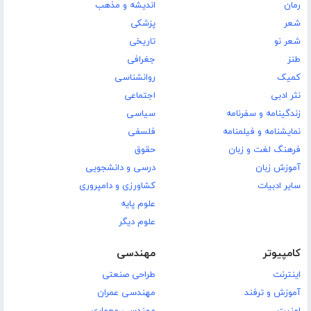
رمان
اندیشه و مذهب
شعر
پزشکی
شعر نو
تاریخی
طنز
جغرافی
کمیک
روانشناسی
نثر ادبی
اجتماعی
زندگینامه و سفرنامه
سیاسی
نمایشنامه و فیلمنامه
فلسفی
فرهنگ لغت و زبان
حقوق
آموزش زبان
درسی و دانشجویی
سایر ادبیات
کشاورزی و دامپروری
علوم پایه
علوم دیگر
کامپیوتر
مهندسی
اینترنت
طراحی صنعتی
آموزش و ترفند
مهندسی عمران
امنیت
مهندسی معماری