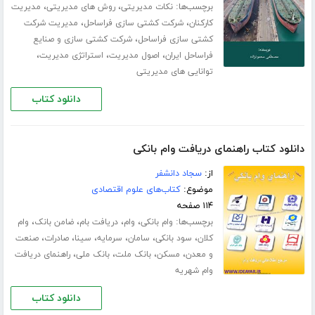
برچسب‌ها:
،
،
نکات مدیریتی
روش های مدیریتی
مدیریت
،
،
کارکنان
شرکت کشتی سازی فراساحل
مدیریت شرکت
،
کشتی سازی فراساحل
شرکت کشتی سازی و صنایع
،
،
،
فراساحل ایران
اصول مدیریت
استراتژی مدیریت
توانایی های مدیریتی
دانلود کتاب
دانلود کتاب راهنمای دریافت وام بانکی
از:
سجاد دانشفر
موضوع:
کتاب‌های علوم اقتصادی
۱۱۴ صفحه
برچسب‌ها:
،
،
،
،
وام بانکی
وام
دریافت بام
ضامن بانک
وام
،
،
،
،
،
،
کلان
سود بانکی
سامان
سرمایه
سینا
صادرات
صنعت
،
،
،
،
و معدن
مسکن
بانک ملت
بانک ملی
راهنمای دریافت
وام شهریه
دانلود کتاب