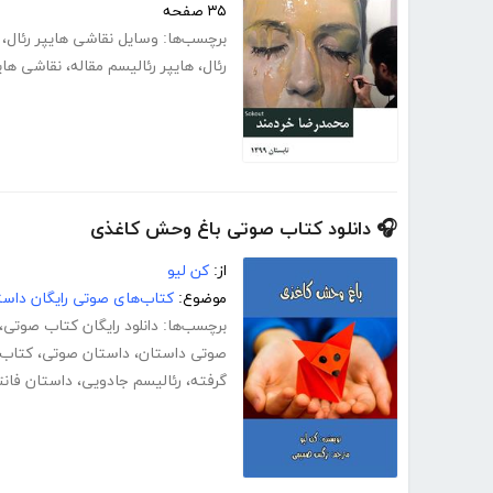
۳۵ صفحه
برچسب‌ها:
وسایل نقاشی هایپر رئال
،
رئال
،
هایپر رئالیسم مقاله
،
نقاشی های
🎧 دانلود کتاب صوتی باغ وحش کاغذی
از:
کن لیو
موضوع:
کتاب‌های صوتی رایگان داست
برچسب‌ها:
دانلود رایگان کتاب صوتی
،
صوتی داستان
،
داستان صوتی
،
کتاب 
گرفته
،
رئالیسم جادویی
،
داستان فانت