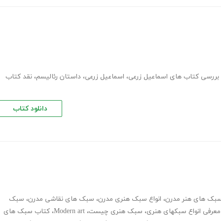
 بررسی کتاب های اسماعیل زرعی
،
اسماعیل زرعی
،
داستان رئالیسم
،
نقد کتاب
دانلود کتاب
بک های هنر مدرن
،
انواع سبک هنری مدرن
،
سبک های نقاشی مدرن
،
سبک
معرفی انواع سبکهای هنری
،
سبک هنری چیست
،
Modern art
،
کتاب سبک های