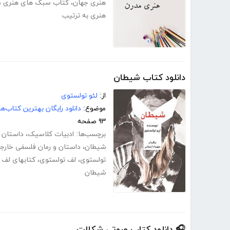
هنری جهان
،
کتاب سبک های هنری م
هنری به ترتیب
دانلود کتاب شیطان
از:
لئو تولستوی
موضوع:
دانلود رایگان بهترین کتاب‌
۹۳ صفحه
برچسب‌ها:
ادبیات کلاسیک
،
داستان و
شیطان
،
داستان و رمان فلسفی خارج
تولستوی
،
لف تولستوی
،
کتابهای لف 
شیطان