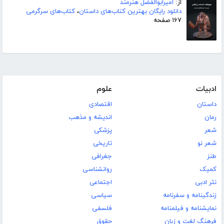
از:
امیرابوالفضل هنرمند
دانلود رایگان بهترین کتاب‌های داستان
،
کتاب‌های سرگرمی
۱۶۷ صفحه
ادبیات
علوم
داستان
اقتصادی
رمان
اندیشه و مذهب
شعر
پزشکی
شعر نو
تاریخی
طنز
جغرافی
کمیک
روانشناسی
نثر ادبی
اجتماعی
زندگینامه و سفرنامه
سیاسی
نمایشنامه و فیلمنامه
فلسفی
فرهنگ لغت و زبان
حقوق