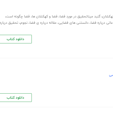
هکشان
،
گنبد میناتحقیق در مورد فضا
،
فضا و کهکشان ها
،
فضا چگونه است
،
عاتی درباره فضا
،
دانستنی های فضایی
،
مقاله درباره ی فضا
،
نجوم
،
تحقیق درباره
دانلود کتاب
سی
دانلود کتاب