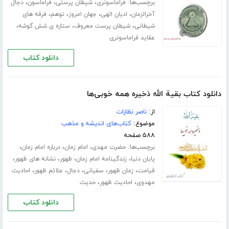
برچسب‌ها:
،
،
،
فراماسونری
شیطان پرستی
فراماسون
دجال
،
،
،
،
آخرالزمان
ادیان الهی
جهان امروز
توهم
فرقه های
،
،
،
شیطانی
شیطان پرست معروف
ستاره ی شش گوشه
عقاید فراماسونری
دانلود کتاب
دانلود کتاب بقیة الله ذخیره همه خوبی‌ها
از:
ناصر نظارات
موضوع:
کتاب‌های اندیشه و مذهب
۵۸۸ صفحه
برچسب‌ها:
،
،
،
حضرت مهدی
امام زمان
درباره امام زمان
،
،
،
،
پایان دنیا
زندگینامه امام زمان
ظهور
نشانه های ظهور
،
،
،
،
،
قیامت
زمان ظهور
سفیانی
دجال
علائم ظهور
احادیث
،
،
مهدوی
احادیث ظهور
حدیث
دانلود کتاب