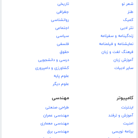
شعر نو
تاریخی
طنز
جغرافی
کمیک
روانشناسی
نثر ادبی
اجتماعی
زندگینامه و سفرنامه
سیاسی
نمایشنامه و فیلمنامه
فلسفی
فرهنگ لغت و زبان
حقوق
آموزش زبان
درسی و دانشجویی
سایر ادبیات
کشاورزی و دامپروری
علوم پایه
علوم دیگر
کامپیوتر
مهندسی
اینترنت
طراحی صنعتی
آموزش و ترفند
مهندسی عمران
امنیت
مهندسی معماری
برنامه نویسی
مهندسی برق