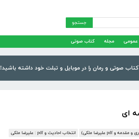
جستجو
عمومی
مجله
کتاب صوتی
ه و pdf علیرضا ملکی)
انتخاب احادیث و pdf : علیرضا ملکی