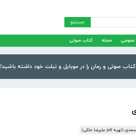
جستجو
عمومی
مجله
کتاب صوتی
عدی (تهیه pdf علیرضا ملکی)