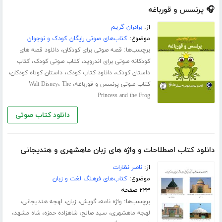
🎧 پرنسس و قورباغه
از:
برادران گریم
موضوع:
کتاب‌های صوتی رایگان کودک و نوجوان
برچسب‌ها:
،
قصه صوتی برای کودکان
دانلود قصه های
،
،
کودکانه صوتی برای اندروید
کتاب صوتی کودک
کتاب
،
،
،
داستان کودک
دانلود کتاب کودک
داستان کوتاه کودکان
،
،
کتاب صوتی پرنسس و قورباغه
The
Walt Disney
Princess and the Frog
دانلود کتاب صوتی
دانلود کتاب اصطلاحات و واژه های زبان ماهشهری و هندیجانی
از:
ناصر نظارات
موضوع:
کتاب‌های فرهنگ لغت و زبان
۲۲۳ صفحه
برچسب‌ها:
،
،
،
،
واژه نامه
گویش
زبان
لهجه هندیجانی
،
،
،
،
لهجه ماهشهری
سید صالح
شاهزاده حمزه
شاه مشهد