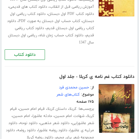
،
،
آموزش ریاضی قبل از انقلاب
دانلود کتاب های قدیمی
،
دانلود کتاب PDF اول دبستان
دانلود کتاب ریاضی اول
،
،
دبستان
کتاب حساب اول دبستان به صورت PDF
دانلود
،
کتاب ریاضی اول دبستان قدیم
دانلود کتاب ریاضی
،
،
قدیم
دانلود کتاب حساب زمان شاه
ریاضی اول دبستان
سال 1347
دانلود کتاب
دانلود کتاب غم نامه ی کربلا - جلد اول
از:
حسین محمدی فرد
موضوع:
کتاب‌های شعر
۱۷۵ صفحه
برچسب‌ها:
،
،
،
کربلا
داستان کربلا
قیام امام حسین
قیام
،
،
،
،
کربلا
شهادت امام حسین
حادثه عاشورا
امام حسین
،
،
،
شعر عاشورایی
دانلود شعر مذهبی
دانلود نوحه
دانلود
،
،
،
مرثیه ی عاشورا
دانلود روضه عاشورا
دانلود روضه
دانلود
،
مجموعه شعر برای محرم
دانلود روضه کربلا