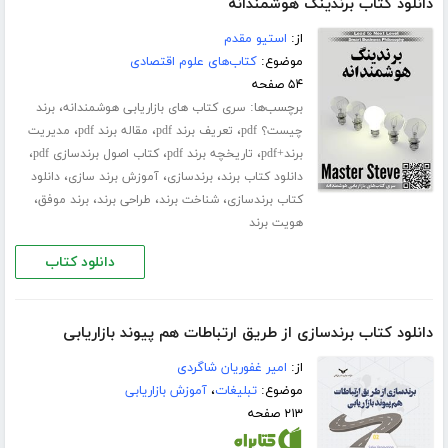
دانلود کتاب برندینگ هوشمندانه
از:
استیو مقدم
موضوع:
کتاب‌های علوم اقتصادی
۵۴ صفحه
برچسب‌ها:
،
سری کتاب های بازاریابی هوشمندانه
برند
،
،
،
چیست؟ pdf
تعریف برند pdf
مقاله برند pdf
مدیریت
،
،
،
برند+pdf
تاریخچه برند pdf
کتاب اصول برندسازی pdf
،
،
،
دانلود کتاب برند
برندسازی
آموزش برند سازی
دانلود
،
،
،
،
کتاب برندسازی
شناخت برند
طراحی برند
برند موفق
هویت برند
دانلود کتاب
دانلود کتاب برندسازی از طریق ارتباطات هم‌ پیوند بازاریابی
از:
امیر غفوریان شاگردی
موضوع:
تبلیغات
،
آموزش بازاریابی
۲۱۳ صفحه