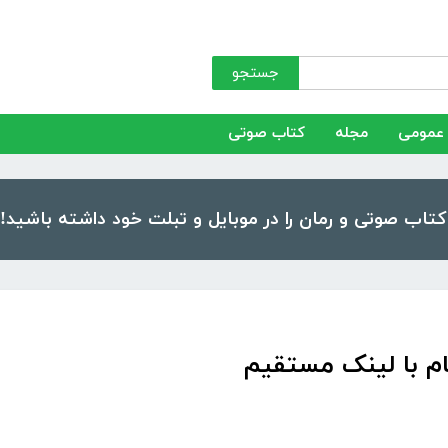
جستجو
عمومی
مجله
کتاب صوتی
م با لینک مستقیم