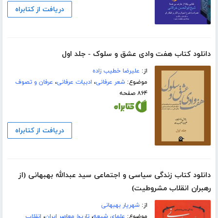
دریافت از کتابراه
دانلود کتاب هفت وادی عشق و سلوک - جلد اول
از:
علیرضا خطیب زاده
موضوع:
شعر عرفانی
،
ادبیات عرفانی
،
عرفان و تصوف
۸۶۴ صفحه
دریافت از کتابراه
دانلود کتاب زندگی سیاسی و اجتماعی سید عبدالله بهبهانی (از
رهبران انقلاب مشروطیت)
از:
شهریار بهبهانی
موضوع:
علمای شیعه
،
تاریخ معاصر ایران
،
انقلاب