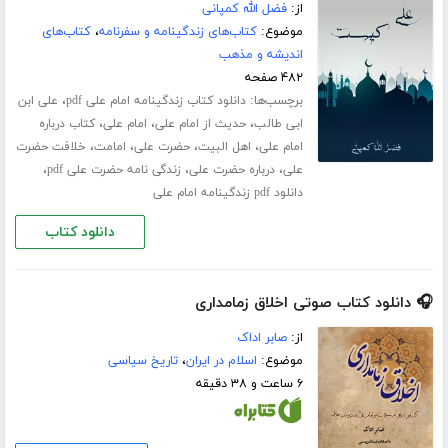
از:
فضل الله کمپانی
موضوع:
کتاب‌های زندگینامه و سفرنامه
،
کتاب‌های
اندیشه و مذهب
۴۸۲ صفحه
برچسب‌ها:
،
دانلود کتاب زندگینامه امام علی pdf
علی ابن
،
،
،
ابی طالب
حدیث از امام علی
امام علی
کتاب درباره
،
،
،
،
امام علی
اهل البیت
حضرت علی
امامت
خلافت حضرت
،
،
،
علی
درباره حضرت علی
زندگی نامه حضرت علی pdf
دانلود pdf زندگینامه امام علی
دانلود کتاب
🎧 دانلود کتاب صوتی اخلاق زمامداری
از:
صابر اداک
موضوع:
اسلام در ایران
،
تاریخ سیاسی
۶ ساعت و ۳۸ دقیقه