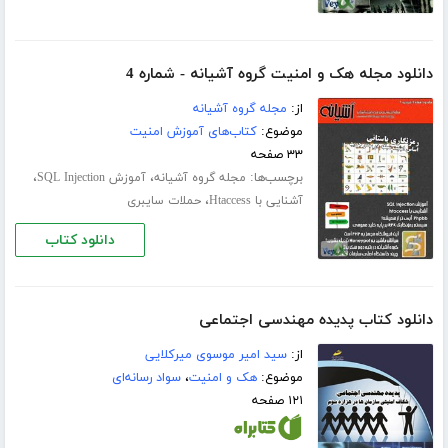
دانلود مجله هک و امنیت گروه آشیانه - شماره 4
از:
مجله گروه آشیانه
موضوع:
کتاب‌های آموزش امنیت
۳۳ صفحه
برچسب‌ها:
،
،
مجله گروه آشیانه
آموزش SQL Injection
،
آشنایی با Htaccess
حملات سایبری
دانلود کتاب
دانلود کتاب پدیده مهندسی اجتماعی
از:
سید امیر موسوی میرکلایی
موضوع:
هک و امنیت
،
سواد رسانه‌ای
۱۲۱ صفحه