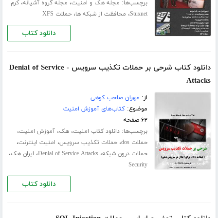
برچسب‌ها:
،
،
مجله هک و امنیت
مجله گروه آشیانه
کرم
،
،
Stuxnet
محافظت از شبکه ها
حملات XFS
دانلود کتاب
دانلود کتاب شرحی بر حملات تکذیب سرویس - Denial of Service
Attacks
از:
مهران صاحب کوهی
موضوع:
کتاب‌های آموزش امنیت
۶۲ صفحه
برچسب‌ها:
،
،
،
دانلود کتاب امنیت
هک
آموزش امنیت
،
،
،
حملات dos
حملات تکذیب سرویس
امنیت اینترنت
،
،
،
حملات درون شبکه
Denial of Service Attacks
ایران هک
Security
دانلود کتاب