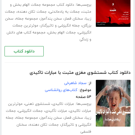
برچسب‌ها:
دانلود کتاب مجموعه جملات الهام بخش و
،
،
،
مثبت
جملات به یادماندنی
جملات تکان دهنده
جملات
،
،
،
،
زیبا
سخنان قصار
سخن پندآموز
مجموعه جمله
سخن
،
،
بزرگان
جمله انگیزشی و تاثیرگذار
موثرترین جملات
،
،
انگیزشی
جملات الهام بخش
مجموعه کتاب های دانش
و زندگی
دانلود کتاب
دانلود کتاب شستشوی مغزی مثبت با عبارات تاکیدی
از:
سجاد شاهرخی
موضوع:
کتاب‌های روانشناسی
۵۴ صفحه
برچسب‌ها:
،
،
عبارات تاکیدی
شستشوی ذهنی
موثرترین
،
،
،
عبارات تاکیدی
عبارات تأکیدی
جملات انگیزشی
جملات
،
،
،
،
زیبا
سخنان قصار
سخن پندآموز
مجموعه جمله
جمله
،
،
انگیزشی و تاثیرگذار
جملات تکان دهنده
سخنان
فلسفی