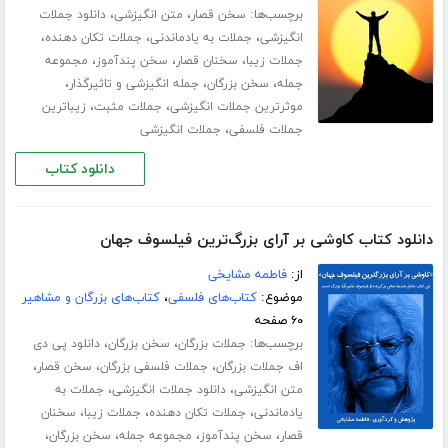
برچسب‌ها:
،
،
سخن قصار
متن انگیزشی
دانلود جملات
،
،
،
انگیزشی
جملات به یادماندنی
جملات تکان دهنده
،
،
،
جملات زیبا
سخنان قصار
سخن پندآموز
مجموعه
،
،
،
جمله
سخن بزرگان
جمله انگیزشی و تاثیرگذار
،
،
موثرترین جملات انگیزشی
جملات مثبت
زیباترین
،
جملات فلسفی
جملات انگیزشی
دانلود کتاب
دانلود کتاب کاوشی بر آرای بزرگ‌ترین فیلسوف جهان
از:
فاطمه مشایخی
موضوع:
کتاب‌های فلسفی
،
کتاب‌های بزرگان و مشاهیر
۶۰ صفحه
برچسب‌ها:
،
،
جملات بزرگان
سخن بزرگان
دانلود پی دی
،
،
،
اف جملات بزرگان
جملات فلسفی بزرگان
سخن قصار
،
،
متن انگیزشی
دانلود جملات انگیزشی
جملات به
،
،
،
یادماندنی
جملات تکان دهنده
جملات زیبا
سخنان
،
،
،
،
قصار
سخن پندآموز
مجموعه جمله
سخن بزرگان