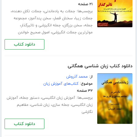
۲۱ صفحه
برچسب‌ها:
،
،
جملات به یادماندنی
جملات تکان دهنده
،
،
،
جملات زیبا
سخنان قصار
سخن پندآموز
مجموعه
،
،
،
جمله
سخن بزرگان
جمله انگیزشی و تاثیرگذار
،
موثرترین جملات انگیزشی
اصول صحیح خواندن
دانلود کتاب
دانلود کتاب زبان شناسی همگانی
از:
محمد آذروش
موضوع:
کتاب‌های آموزش زبان
۳۲ صفحه
برچسب‌ها:
،
،
آموزش زبان انگلیسی
دستور جمله
آموزش
،
،
،
زبان انگلیسی
جمله سازی
زبان شناسی
مفاهیم
نگارشی
دانلود کتاب