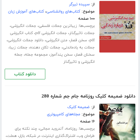
از:
سپیده تیرگر
موضوع:
کتاب‌های روانشناسی
،
کتاب‌های آموزش زبان
۱۰۰ صفحه
برچسب‌ها:
،
،
زیباترین جملات فلسفی
جملات انگیزشی
،
،
جملات تاثیرگذار
جملات انگیزشی pdf
کتاب انگیزشی
،
،
،
،
pdf
سخن قصار
متن انگیزشی
دانلود جملات انگیزشی
،
،
،
جملات به یادماندنی
جملات تکان دهنده
جملات زیبا
،
،
،
سخنان قصار
سخن پندآموز
مجموعه جمله
جمله
انگیزشی و تاثیرگذار
دانلود کتاب
دانلود ضمیمه کلیک روزنامه جام جم شماره 280
از:
ضمیمه کلیک
موضوع:
مجله‌های کامپیوتری
۱۶ صفحه
برچسب‌ها:
،
،
روزنامه
آندروید مجانی
چند نکته برای
،
،
،
،
طراحان وب
اشتراک‌گذاری اینترنت در شبکه
بازار
هملت