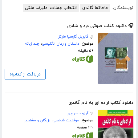
نویسندگان:
ماهاتما گاندی
انتخاب جملات :علیرضا ملکی
🎧 دانلود کتاب صوتی درد و شادی
از:
گابریل گارسیا مارکز
موضوع:
داستان و رمان انگلیسی
،
چند زبانه
۵۶ دقیقه
دریافت از کتابراه
دانلود کتاب اراده ای به نام گاندی
از:
آرزو خسروپور
موضوع:
موفقیت شخصی
،
بزرگان و مشاهیر
۱۲۰ صفحه