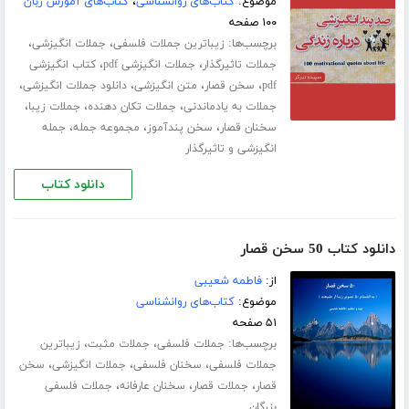
موضوع:
کتاب‌های روانشناسی
،
کتاب‌های آموزش زبان
۱۰۰ صفحه
برچسب‌ها:
،
،
زیباترین جملات فلسفی
جملات انگیزشی
،
،
جملات تاثیرگذار
جملات انگیزشی pdf
کتاب انگیزشی
،
،
،
،
pdf
سخن قصار
متن انگیزشی
دانلود جملات انگیزشی
،
،
،
جملات به یادماندنی
جملات تکان دهنده
جملات زیبا
،
،
،
سخنان قصار
سخن پندآموز
مجموعه جمله
جمله
انگیزشی و تاثیرگذار
دانلود کتاب
دانلود کتاب 50 سخن قصار
از:
فاطمه شعیبی
موضوع:
کتاب‌های روانشناسی
۵۱ صفحه
برچسب‌ها:
،
،
جملات فلسفی
جملات مثبت
زیباترین
،
،
،
جملات فلسفی
سخنان فلسفی
جملات انگیزشی
سخن
،
،
،
قصار
جملات قصار
سخنان عارفانه
جملات فلسفی
بزرگان