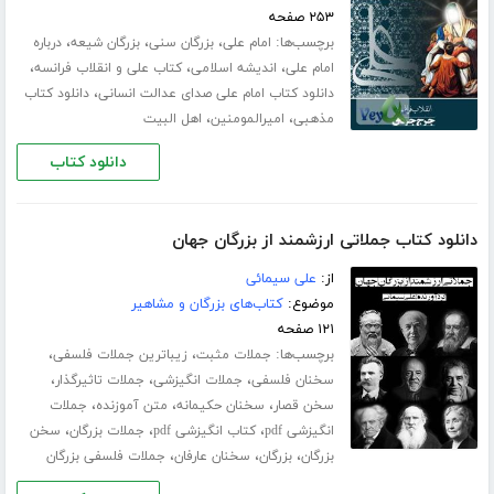
۲۵۳ صفحه
برچسب‌ها:
،
،
،
امام علی
بزرگان سنی
بزرگان شیعه
درباره
،
،
،
امام علی
اندیشه اسلامی
کتاب علی و انقلاب فرانسه
،
دانلود کتاب امام علی صدای عدالت انسانی
دانلود کتاب
،
،
مذهبی
امیرالمومنین
اهل البیت
دانلود کتاب
دانلود کتاب جملاتی ارزشمند از بزرگان جهان
از:
علی سیمائی
موضوع:
کتاب‌های بزرگان و مشاهیر
۱۲۱ صفحه
برچسب‌ها:
،
،
جملات مثبت
زیباترین جملات فلسفی
،
،
،
سخنان فلسفی
جملات انگیزشی
جملات تاثیرگذار
،
،
،
سخن قصار
سخنان حکیمانه
متن آموزنده
جملات
،
،
،
انگیزشی pdf
کتاب انگیزشی pdf
جملات بزرگان
سخن
،
،
،
بزرگان
بزرگان
سخنان عارفان
جملات فلسفی بزرگان