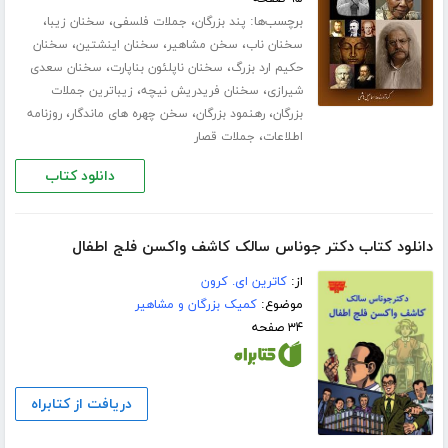
برچسب‌ها:
،
،
،
پند بزرگان
جملات فلسفی
سخنان زیبا
،
،
،
سخنان ناب
سخن مشاهیر
سخنان اینشتین
سخنان
،
،
حکیم ارد بزرگ
سخنان ناپلئون بناپارت
سخنان سعدی
،
،
شیرازی
سخنان فریدریش نیچه
زیباترین جملات
،
،
،
بزرگان
رهنمود بزرگان
سخن چهره های ماندگار
روزنامه
،
اطلاعات
جملات قصار
دانلود کتاب
دانلود کتاب دکتر جوناس سالک کاشف واکسن فلج اطفال
از:
کاترین ای. کرون
موضوع:
کمیک بزرگان و مشاهیر
۳۴ صفحه
دریافت از کتابراه