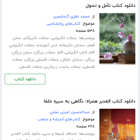
دانلود کتاب تأمل و تحول
از:
محمد نظری گندشمین
موضوع:
کتاب‌های روانشناسی
۵۳۸ صفحه
برچسب‌ها:
،
،
جملات انگیزشی
جملات تاثیرگذار
سخن
،
،
،
قصار
سخنان حکیمانه
متن آموزنده
جملات انگیزشی
،
،
،
،
pdf
کتاب انگیزشی pdf
جملات بزرگان
سخن بزرگان
،
،
،
بزرگان
سخنان عارفان
جملات فلسفی بزرگان
جملات
،
،
فلسفی
جملات مثبت
زیباترین جملات فلسفی
دانلود کتاب
دانلود کتاب الغدیر همراه: نگاهی به سیره خلفا
از:
عبدالحسین امینی نجفی
موضوع:
کتاب‌های اندیشه و مذهب
۲۲۸ صفحه
برچسب‌ها:
،
اختلاف شیعه و سنی
دانلود کتاب الغدیر