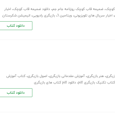
کوچک
،
ضمیمه قاب کوچک روزنامه جام جم
،
دانلود ضمیمه قاب کوچک
،
اخبار
،
اخبار سریال های تلویزیونی
،
ویتامین 3
،
بازیگری رادیویی
،
انیمیشن شکرستان
دانلود کتاب
زیگری
،
هنر بازیگری
،
آموزش مقدماتی بازیگری
،
اصول بازیگری
،
کتاب آموزش
کتاب تکنیک بازیگری pdf
،
دانلود pdf کتاب های بازیگری
دانلود کتاب