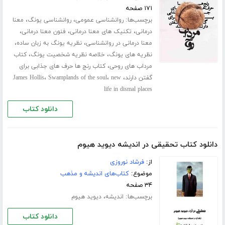
۱۷۱ صفحه
برچسب‌ها:
،
،
روانشناسی عمومی
روانشناسی یونگ
معنا
،
،
،
درمانی
تکنیک های معنا درمانی
فنون معنا درمانی
،
،
معنا درمانی در روانشناسی
نظریه یونگ به زبان ساده
،
،
نظریه های یونگ
خلاصه نظریه شخصیت یونگ
کتاب
،
مرداب هاى روحى
کتاب رنج ها حرف های جذابی برای
،
،
،
گفتن دارند
new
Swamplands of the soul
James Hollis
life in dismal places
دانلود کتاب
دانلود کتاب تحقیقی در اندیشه دیوید هیوم
از:
فرشاد نوروزی
موضوع:
کتاب‌های اندیشه و مذهب
۳۴ صفحه
برچسب‌ها:
،
اندیشه
دیوید هیوم
دانلود کتاب