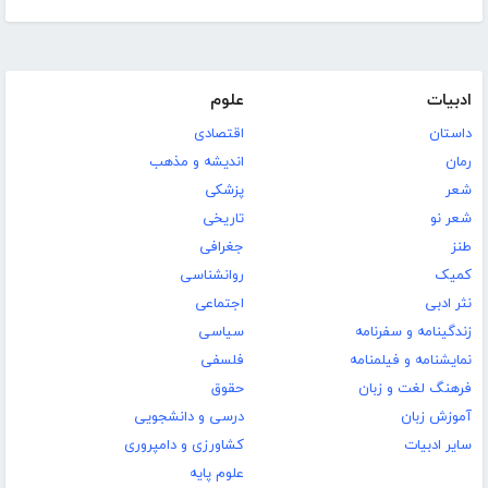
ادبیات
علوم
داستان
اقتصادی
رمان
اندیشه و مذهب
شعر
پزشکی
شعر نو
تاریخی
طنز
جغرافی
کمیک
روانشناسی
نثر ادبی
اجتماعی
زندگینامه و سفرنامه
سیاسی
نمایشنامه و فیلمنامه
فلسفی
فرهنگ لغت و زبان
حقوق
آموزش زبان
درسی و دانشجویی
سایر ادبیات
کشاورزی و دامپروری
علوم پایه