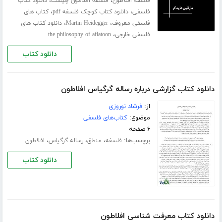
،
،
فلسفه افلاطون
فلسفه افلاطون چیست
دانلود کتاب
،
،
فلسفی
دانلود کتاب کوچک فلسفه pdf
کتاب های
،
،
فلسفی معروف
Martin Heidegger
دانلود کتاب های
،
فلسفی خارجی
the philosophy of aflatoon
دانلود کتاب
دانلود کتاب گزارشی درباره رساله گرگیاس افلاطون
از:
فرشاد نوروزی
موضوع:
کتاب‌های فلسفی
۶ صفحه
برچسب‌ها:
،
،
،
فلسفه
منطق
رساله گرگیاس
افلاطون
دانلود کتاب
دانلود کتاب معرفت شناسى افلاطون