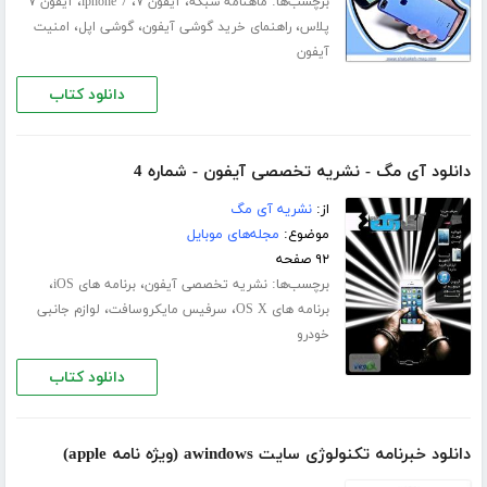
برچسب‌ها:
،
،
،
ماهنامه شبکه
آیفون ۷
iphone 7
آیفون ۷
،
،
،
پلاس
راهنمای خرید گوشی آیفون
گوشی اپل
امنیت
آیفون
دانلود کتاب
دانلود آی مگ - نشریه تخصصی آیفون - شماره 4
از:
نشریه آی مگ
موضوع:
مجله‌های موبایل
۹۲ صفحه
برچسب‌ها:
،
،
نشریه تخصصی آیفون
برنامه های iOS
،
،
برنامه های OS X
سرفیس مایکروسافت
لوازم جانبی
خودرو
دانلود کتاب
دانلود خبرنامه تکنولوژی سایت awindows (ویژه نامه apple)