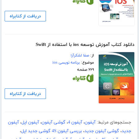
دریافت از کتابراه
دانلود کتاب آموزش توسعه ios با استفاده از Swift
از:
صفا لشکرآرا
موضوع:
برنامه نویسی ios
۶۶۹ صفحه
دریافت از کتابراه
جستجوهای مرتبط:
آیفون
،
آیفون 4
،
گوشی آیفون
،
آیفون اپل
،
آیفون
جدید
،
گوشی آیفون جدید
،
بررسی آیفون 4S گوشی جدید اپل
،