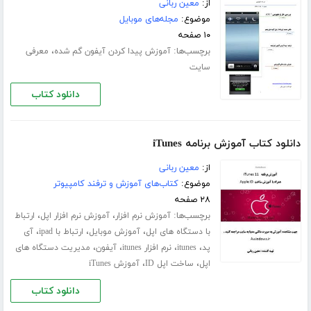
از:
معین ربانی
موضوع:
مجله‌های موبایل
۱۰ صفحه
برچسب‌ها:
،
آموزش پیدا کردن آیفون گم شده
معرفی
سایت
دانلود کتاب
دانلود کتاب آموزش برنامه iTunes
از:
معین ربانی
موضوع:
کتاب‌های آموزش و ترفند کامپیوتر
۲۸ صفحه
برچسب‌ها:
،
،
آموزش نرم افزار
آموزش نرم افزار اپل
ارتباط
،
،
،
با دستگاه های اپل
آموزش موبایل
ارتباط با ipad
آی
،
،
،
،
پد
itunes
نرم افزار itunes
آیفون
مدیریت دستگاه های
،
،
اپل
ساخت اپل ID
آموزش iTunes
دانلود کتاب