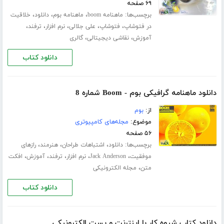
۶۹ صفحه
برچسب‌ها:
،
،
،
ماهنامه boom
ماهنامه بوم
دانلود
خلاقیت
،
،
،
،
،
در فتوشاپ
فتوشاپ
علی جلالی
نرم افزار
ترفند
،
،
آموزش
نقاشی دیجیتالی
گالری
دانلود کتاب
دانلود ماهنامه گرافیکی بوم - Boom شماره 8
از:
بوم
موضوع:
مجله‌های کامپیوتری
۵۶ صفحه
برچسب‌ها:
،
،
،
دانلود
اشتباهات طراحان
هنرمند
رازهای
،
،
،
،
،
موفقیت
Jack Anderson
نرم افزار
ترفند
آموزش
افکت
،
متن
مجله الکترونیکی
دانلود کتاب
دانلود کتاب شیوه کار با اینترنت و پست الکترونیکی