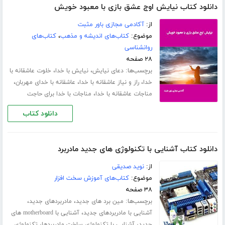
دانلود کتاب نیایش اوج عشق بازی با معبود خویش
از:
آکادمی مجازی باور مثبت
موضوع:
کتاب‌های اندیشه و مذهب
،
کتاب‌های
روانشناسی
۲۸ صفحه
برچسب‌ها:
،
،
دعای نیایش
نیایش با خدا
خلوت عاشقانه با
،
،
،
خدا
راز و نیاز عاشقانه با خدا
عاشقانه با خدای مهربان
،
مناجات عاشقانه با خدا
مناجات با خدا برای حاجت
دانلود کتاب
دانلود کتاب آشنایی با تکنولوژی های جدید مادربرد
از:
نوید صدیقی
موضوع:
کتاب‌های آموزش سخت افزار
۳۸ صفحه
برچسب‌ها:
،
،
مین برد های جدید
مادربردهای جدید
،
آشنایی با مادربردهای جدید
آشنایی با motherboard های
،
،
جدید
آشنایی با تکنولوژی ساخت مادربردها
تکنولوژی