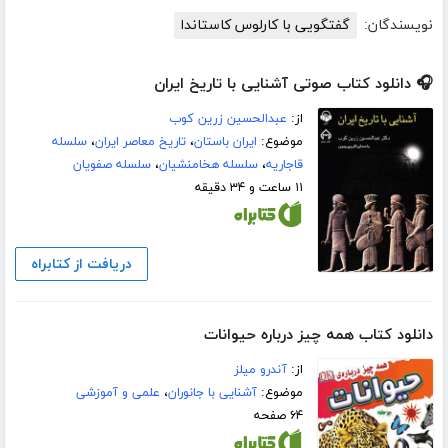
نویسندگان:
گفتگویی با کارلوس کاستاندا
🎧 دانلود کتاب صوتی آشنایی با تاریخ ایران
از:
عبدالحسین زرین کوب
موضوع:
ایران باستان
،
تاریخ معاصر ایران
،
سلسله
قاجاریه
،
سلسله هخامنشیان
،
سلسله صفویان
۱۱ ساعت و ۳۴ دقیقه
دریافت از کتابراه
دانلود کتاب همه چیز درباره حیوانات
از:
آندرو میلز
موضوع:
آشنایی با جانوران
،
علمی و آموزشی
۶۴ صفحه