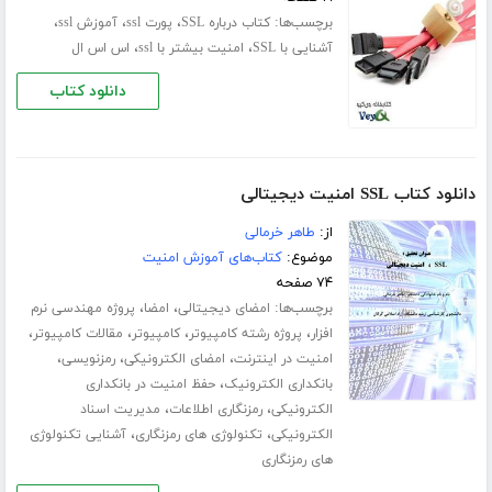
برچسب‌ها:
،
،
،
کتاب درباره SSL
پورت ssl
آموزش ssl
،
،
آشنایی با SSL
امنیت بیشتر با ssl
اس اس ال
دانلود کتاب
دانلود کتاب SSL امنیت دیجیتالی
از:
طاهر خرمالی
موضوع:
کتاب‌های آموزش امنیت
۷۴ صفحه
برچسب‌ها:
،
،
امضای دیجیتالی
امضا
پروژه مهندسی نرم
،
،
،
،
افزار
پروژه رشته کامپیوتر
کامپیوتر
مقالات کامپیوتر
،
،
،
امنیت در اینترنت
امضای الکترونیکی
رمزنویسی
،
بانکداری الکترونیک
حفظ امنیت در بانکداری
،
،
الکترونیکی
رمزنگاری اطلاعات
مدیریت اسناد
،
،
الکترونیکی
تکنولوژی های رمزنگاری
آشنایی تکنولوژی
های رمزنگاری