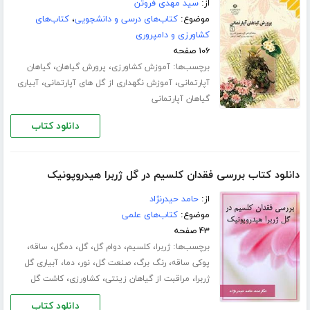
از:
سید مهدی فروتن
موضوع:
کتاب‌های درسی و دانشجویی
،
کتاب‌های
کشاورزی و دامپروری
۱۰۶ صفحه
برچسب‌ها:
،
،
آموزش کشاورزی
پرورش گیاهان
گیاهان
،
،
آپارتمانی
آموزش نگهداری از گل های آپارتمانی
آبیاری
گیاهان آپارتمانی
دانلود کتاب
دانلود کتاب بررسی فقدان کلسیم در گل ژربرا هیدروپونیک
از:
حامد حیدرنژاد
موضوع:
کتاب‌های علمی
۴۳ صفحه
برچسب‌ها:
،
،
،
،
،
،
ژربرا
کلسیم
دوام گل
گل
دمگل
ساقه
،
،
،
،
،
پوکی ساقه
رنگ برگ
صنعت گل
نور
دما
آبیاری گل
،
،
،
ژربرا
مراقبت از گیاهان زینتی
کشاورزی
کاشت گل
دانلود کتاب