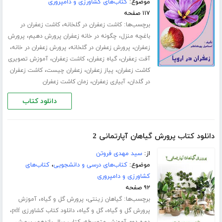
موضوع:
کتاب‌های کشاورزی و دامپروری
۱۱۷ صفحه
برچسب‌ها:
،
کاشت زعفران در گلخانه
کاشت زعفران در
،
،
باغچه منزل
چگونه در خانه زعفران پرورش دهیم
پرورش
،
،
،
زعفران
پرورش زعفران در گلخانه
پرورش زعفران در خانه
،
،
،
آفت زعفران
گیاه زعفران
کاشت زعفران
آموزش تصویری
،
،
،
کاشت زعفران
پیاز زعفران
زعفران چیست
کاشت زعفران
،
،
در گلدان
آبیاری زعفران
زمان کاشت زعفران
دانلود کتاب
دانلود کتاب پرورش گیاهان آپارتمانی 2
از:
سید مهدی فروتن
موضوع:
کتاب‌های درسی و دانشجویی
،
کتاب‌های
کشاورزی و دامپروری
۹۲ صفحه
برچسب‌ها:
،
،
گیاهان زینتی
پرورش گل و گیاه
آموزش
،
،
،
پرورش گل و گیاه
گل و گیاه
دانلود کتاب کشاورزی pdf
،
،
دوره دوم آموزش متوسطه
کتاب سال یازدهم
پرورش