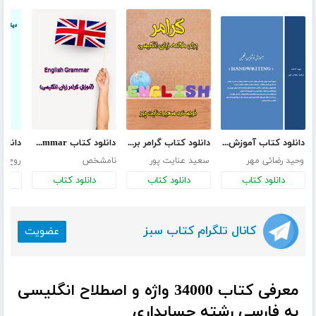
دانلود کتاب آموزش خوشنویسی انگلیسی
دانلود کتاب گرامر برای مکالمه زبان انگلیسی
دانلود کتاب English Grammar (آموزش گرامر زبان انگلیسی)
وحید رضائی مهر
سعید عنایت پور
نامشخص
روح ال
دانلود کتاب
دانلود کتاب
دانلود کتاب
د
کانال تلگرام کتاب سبز
عضویت
معرفی کتاب 34000 واژه و اصطلاح انگلیسی
به فارسی رشته حسابداری