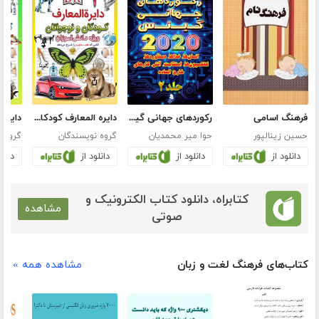
فرهنگ اسامی
رکوردهای جهانی گینس 2020 - جلد 2
دایره المعارف کودکان و نوجوانان ویژه دانش آموزان: جلد اول
حسین زینالپور
حوا میر محمدیان
گروه نویسندگان
گروه ن
دانلود از
دانلود از
دانلود از
دانلو
کتابراه، دانلود کتاب الکترونیک و
مشاهده
صوتی
کتاب‌های فرهنگ لغت و زبان
مشاهده همه »