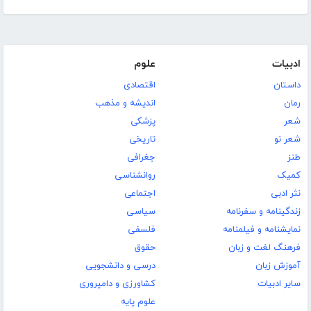
ادبیات
علوم
داستان
اقتصادی
رمان
اندیشه و مذهب
شعر
پزشکی
شعر نو
تاریخی
طنز
جغرافی
کمیک
روانشناسی
نثر ادبی
اجتماعی
زندگینامه و سفرنامه
سیاسی
نمایشنامه و فیلمنامه
فلسفی
فرهنگ لغت و زبان
حقوق
آموزش زبان
درسی و دانشجویی
سایر ادبیات
کشاورزی و دامپروری
علوم پایه