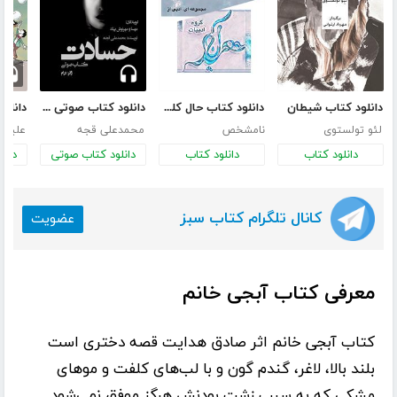
دانلود کتاب شیطان
دانلود کتاب حال کلمه‌ها چطور است؟
دانلود کتاب صوتی حسادت
لئو تولستوی
نامشخص
محمدعلی قجه
علیرضا
دانلود کتاب
دانلود کتاب
دانلود کتاب صوتی
دانل
کانال تلگرام کتاب سبز
عضویت
معرفی کتاب آبجی خانم
کتاب
آبجی خانم
اثر
صادق هدایت
قصه دختری است
بلند بالا،‌ لاغر، گندم گون و با لب‌های کلفت و موهای
مشکی که به سبب زشت بودنش هرگز موفق نمی‌شود