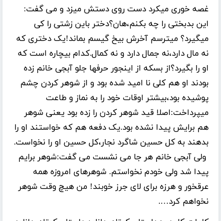
غصه خوری میکرد دست روی دستش میزد و می گفت:
این بدبختی را چه بکنم،هان؟دختر باین زشتی را کی
میگیرد؟ میترسم آخرش بیخ گیسم بماند!یک دختری که
نه مال دارد،نه جمال دارد و نه کمال.کدام بیچاره است که
او را بگیرد؟از بسکه از اینجور حرفها جلو آبجی خانم زده
بودند او هم کلی نا امید شده بود و از شوهر کردن چشم
پوشیده بود،بیشتر اوقات خود را به نماز و طاعت
میپرداخت:اصلا قید شوهر کردن را زده بود یعنی شوهر
هم برایش پیدا نشده بود.یک دفعه هم که خواستند او را
بدهند به کل حسین شاگرد نجار،کل حسین او را نخواست.
ولی آبجی خانم هر جا می نشست می گفت:شوهر برایم
پیدا شد ولی خودم نخواستم. شوهرهای امروزه همه
عرقخور و هرزه برای لای جرز خوبند! من هیچ وقت شوهر
نخواهم کرد….