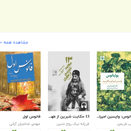
مشاهده همه »
یولیانوس: واپسین امپراتور پاگان روم
13 حکایت شیرین از طهران - جلد دوم
فانوس اول
پ فریمن
فرزانه نیک روح متین
مهدی خدامیان آرانی