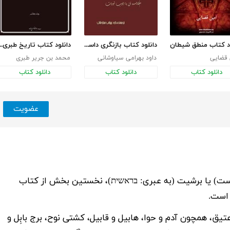
ود کتاب منطق شیطان
دانلود کتاب بازنگری داستان ایوب در قرآن و مقایسه آن با ایوب تورات
دانلود کتاب تاریخ طب
 قضایی
داود بهرامی سیاوشانی
محمد بن جریر طبری
دانلود کتاب
دانلود کتاب
دانلود کتاب
عضویت
است) یا برشیت (به عبری: בראשית)، نخستین بخش از کتاب
 است.
یق، همچون آدم و حوا، هابیل و قابیل، کشتی نوح، برج بابِل و